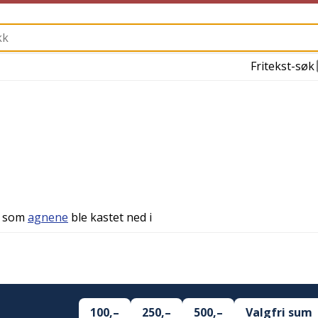
Fritekst-søk
som
agnene
ble kastet ned i
100,–
250,–
500,–
Valgfri sum