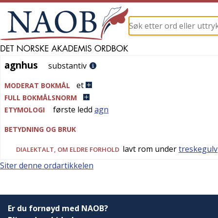
agnhus
agnhus
substantiv
et
MODERAT BOKMÅL
FULL BOKMÅLSNORM
første ledd
agn
ETYMOLOGI
BETYDNING OG BRUK
lavt rom under
treskegulv
DIALEKTALT
, OM ELDRE FORHOLD
Siter denne ordartikkelen
Er du fornøyd med NAOB?