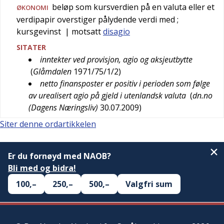
beløp som kursverdien på en valuta eller et
ØKONOMI
verdipapir overstiger pålydende verdi med
;
kursgevinst
| motsatt
disagio
SITATER
inntekter ved provisjon, agio og aksjeutbytte
(
Glåmdalen
1971/75/1/2
)
netto finansposter er positiv i perioden som følge
av urealisert agio på gjeld i utenlandsk valuta
(
dn.no
(Dagens Næringsliv)
30.07.2009
)
Siter denne ordartikkelen
Er du fornøyd med NAOB?
Bli med og bidra!
100,–
250,–
500,–
Valgfri sum