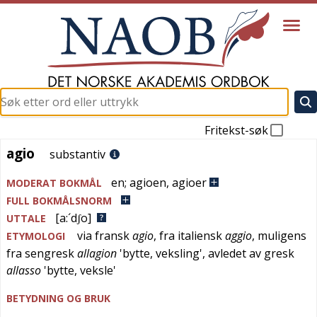
Fritekst-søk
agio
agio
substantiv
en
;
agioen
,
agioer
MODERAT BOKMÅL
FULL BOKMÅLSNORM
[a:´dʃo]
UTTALE
via
fransk
agio
, fra
italiensk
aggio
, muligens
ETYMOLOGI
fra
sengresk
allagion
'
bytte, veksling
', avledet av
gresk
allasso
'
bytte, veksle
'
BETYDNING OG BRUK