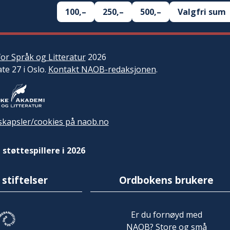
100,–
250,–
500,–
Valgfri sum
or Språk og Litteratur
2026
ate 27 i Oslo.
Kontakt NAOB-redaksjonen
.
kapsler/cookies på naob.no
 støttespillere i 2026
 stiftelser
Ordbokens brukere
Er du fornøyd med
NAOB? Store og små