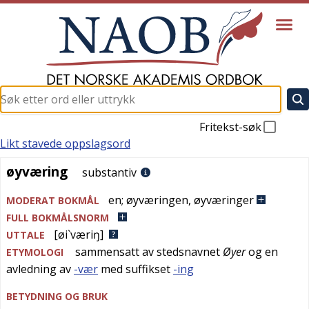
Fritekst-søk
Likt stavede oppslagsord
øyværing
øyværing
substantiv
en
;
øyværingen
,
øyværinger
MODERAT BOKMÅL
FULL BOKMÅLSNORM
[øi`væriŋ]
UTTALE
sammensatt av stedsnavnet
Øyer
og en
ETYMOLOGI
avledning av
-vær
med suffikset
-ing
BETYDNING OG BRUK