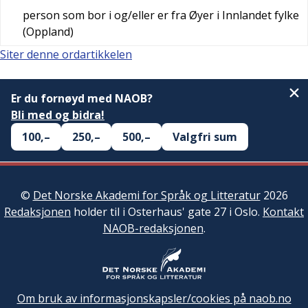
person som bor i og/eller er fra Øyer i Innlandet fylke
(Oppland)
Siter denne ordartikkelen
Er du fornøyd med NAOB?
Bli med og bidra!
100,–
250,–
500,–
Valgfri sum
©
Det Norske Akademi for Språk og Litteratur
2026
Redaksjonen
holder til i Osterhaus' gate 27 i Oslo.
Kontakt
NAOB-redaksjonen
.
Om bruk av informasjonskapsler/cookies på naob.no