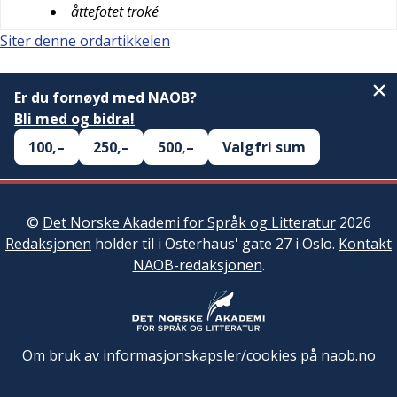
åttefotet troké
Siter denne ordartikkelen
Er du fornøyd med NAOB?
Bli med og bidra!
100,–
250,–
500,–
Valgfri sum
©
Det Norske Akademi for Språk og Litteratur
2026
Redaksjonen
holder til i Osterhaus' gate 27 i Oslo.
Kontakt
NAOB-redaksjonen
.
Om bruk av informasjonskapsler/cookies på naob.no