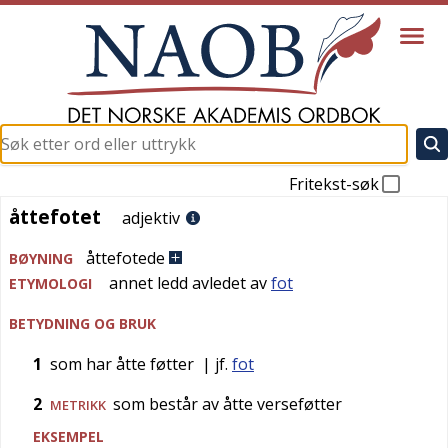
Fritekst-søk
åttefotet
åttefotet
adjektiv
åttefotede
BØYNING
annet ledd avledet av
fot
ETYMOLOGI
BETYDNING OG BRUK
1
som har åtte føtter
| jf.
fot
2
som består av åtte verseføtter
METRIKK
EKSEMPEL