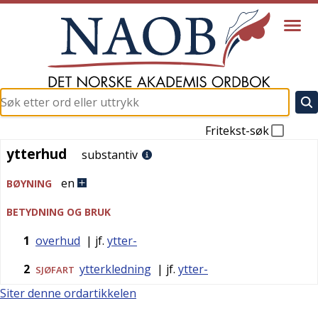
Fritekst-søk
ytterhud
ytterhud
substantiv
en
BØYNING
BETYDNING OG BRUK
1
overhud
| jf.
ytter-
2
ytterkledning
| jf.
ytter-
SJØFART
Siter denne ordartikkelen