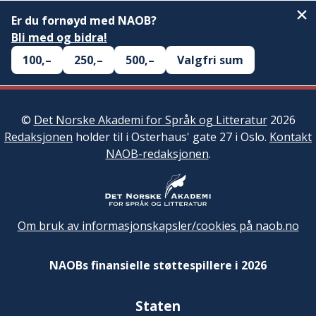
Er du fornøyd med NAOB?
Bli med og bidra!
100,–
250,–
500,–
Valgfri sum
©
Det Norske Akademi for Språk og Litteratur
2026
Redaksjonen
holder til i Osterhaus' gate 27 i Oslo.
Kontakt
NAOB-redaksjonen
.
Om bruk av informasjonskapsler/cookies på naob.no
NAOBs finansielle støttespillere i 2026
Staten