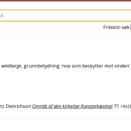
Fritekst-søk
k
wintberge
, grunnbetydning '
noe som beskytter mot vinden
'
tz Dietrichson
Omrids af den kirkelige Kunstarkæologi
71
1902