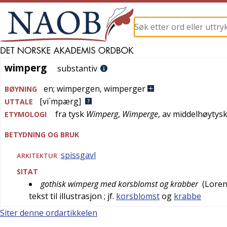
wimperg
wimperg
substantiv
en
;
wimpergen
,
wimperger
BØYNING
[vi´mpærg]
UTTALE
fra
tysk
Wimperg
,
Wimperge
, av
middelhøytys
ETYMOLOGI
BETYDNING OG BRUK
spissgavl
ARKITEKTUR
SITAT
gothisk wimperg med korsblomst og krabber
(
Loren
tekst til illustrasjon
; jf.
korsblomst
og
krabbe
Siter denne ordartikkelen