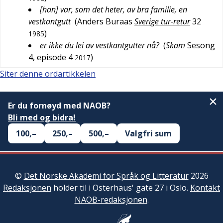
[han] var, som det heter, av bra familie, en
vestkantgutt
(
Anders Buraas
Sverige tur-retur
32
)
1985
er ikke du lei av vestkantgutter nå?
(
Skam
Sesong
4, episode 4
)
2017
Siter denne ordartikkelen
Er du fornøyd med NAOB?
Bli med og bidra!
100,–
250,–
500,–
Valgfri sum
©
Det Norske Akademi for Språk og Litteratur
2026
Redaksjonen
holder til i Osterhaus' gate 27 i Oslo.
Kontakt
NAOB-redaksjonen
.