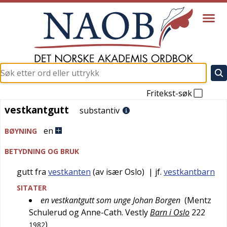
Fritekst-søk
vestkantgutt
vestkantgutt
substantiv
en
BØYNING
BETYDNING OG BRUK
gutt fra
vestkanten
(av især Oslo)
| jf.
vestkantbarn
SITATER
en vestkantgutt som unge Johan Borgen
(
Mentz
Schulerud og Anne-Cath. Vestly
Barn i Oslo
222
)
1982