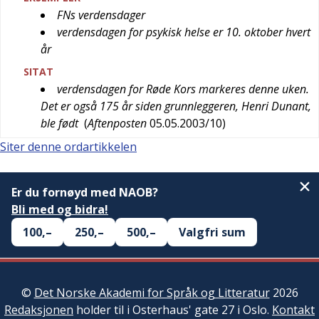
FNs verdensdager
verdensdagen for psykisk helse er 10. oktober hvert
år
SITAT
verdensdagen for Røde Kors markeres denne uken.
Det er også 175 år siden grunnleggeren, Henri Dunant,
ble født
(
Aftenposten
05.05.2003/10
)
Siter denne ordartikkelen
Er du fornøyd med NAOB?
Bli med og bidra!
100,–
250,–
500,–
Valgfri sum
©
Det Norske Akademi for Språk og Litteratur
2026
Redaksjonen
holder til i Osterhaus' gate 27 i Oslo.
Kontakt