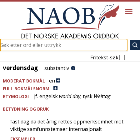
Fritekst-søk
verdensdag
verdensdag
substantiv
en
MODERAT BOKMÅL
FULL BOKMÅLSNORM
jf.
engelsk
world day
,
tysk
Welttag
ETYMOLOGI
BETYDNING OG BRUK
fast dag da det årlig rettes oppmerksomhet mot
viktige samfunnstemaer internasjonalt
EKSEMPLER