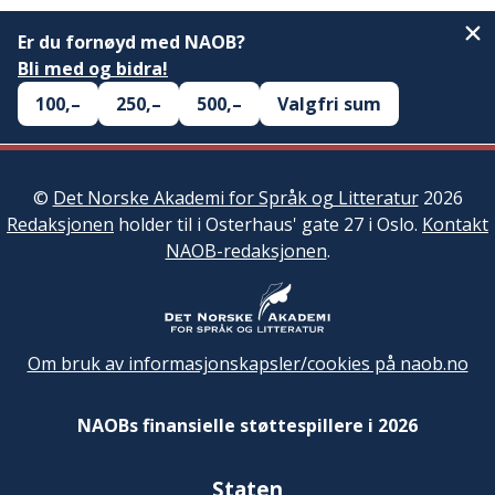
Er du fornøyd med NAOB?
Bli med og bidra!
100,–
250,–
500,–
Valgfri sum
©
Det Norske Akademi for Språk og Litteratur
2026
Redaksjonen
holder til i Osterhaus' gate 27 i Oslo.
Kontakt
NAOB-redaksjonen
.
Om bruk av informasjonskapsler/cookies på naob.no
NAOBs finansielle støttespillere i 2026
Staten