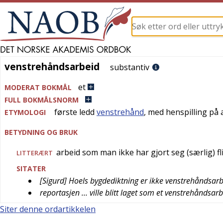
venstrehåndsarbeid
venstrehåndsarbeid
substantiv
et
MODERAT BOKMÅL
FULL BOKMÅLSNORM
første ledd
venstrehånd
, med henspilling på
ETYMOLOGI
BETYDNING OG BRUK
arbeid som man ikke har gjort seg (særlig) f
LITTERÆRT
SITATER
[Sigurd] Hoels bygdediktning er ikke venstrehåndsarbe
reportasjen … ville blitt laget som et venstrehåndsar
Siter denne ordartikkelen