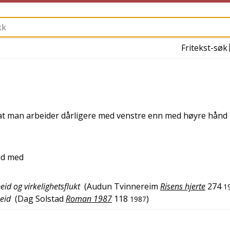
Fritekst-søk
 at man arbeider dårligere med venstre enn med høyre hånd
lid med
id og virkelighetsflukt
(
Audun Tvinnereim
Risens hjerte
274
1
beid
(
Dag Solstad
Roman 1987
118
)
1987