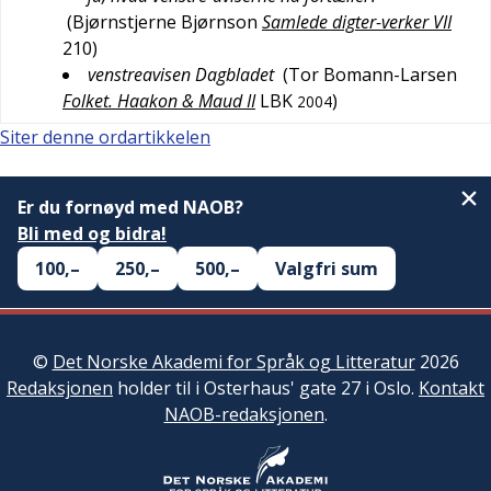
(
Bjørnstjerne Bjørnson
Samlede digter-verker VII
210
)
venstreavisen Dagbladet
(
Tor Bomann-Larsen
Folket. Haakon & Maud II
LBK
)
2004
Siter denne ordartikkelen
Er du fornøyd med NAOB?
Bli med og bidra!
100,–
250,–
500,–
Valgfri sum
©
Det Norske Akademi for Språk og Litteratur
2026
Redaksjonen
holder til i Osterhaus' gate 27 i Oslo.
Kontakt
NAOB-redaksjonen
.