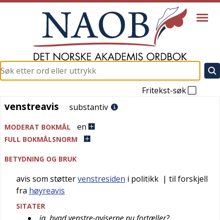
Fritekst-søk
venstreavis
venstreavis
substantiv
en
MODERAT BOKMÅL
FULL BOKMÅLSNORM
BETYDNING OG BRUK
avis som støtter
venstresiden
i politikk
| til forskjell
fra
høyreavis
SITATER
ja, hvad venstre-aviserne nu fortæller?