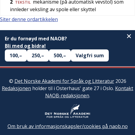
2
mekanisme (på automatisk vevstol) som
TEKSTIL
innleder veksling av spole eller skyttel
Siter denne ordartikkelen
Er du fornøyd med NAOB?
Bli med og bidra!
100,–
250,–
500,–
Valgfri sum
©
Det Norske Akademi for Språk og Litteratur
2026
Redaksjonen
holder til i Osterhaus' gate 27 i Oslo.
Kontakt
NAOB-redaksjonen
.
Om bruk av informasjonskapsler/cookies på naob.no