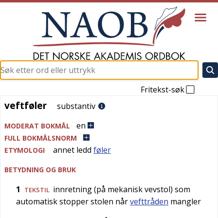
Fritekst-søk
veftføler
veftføler
substantiv
en
MODERAT BOKMÅL
FULL BOKMÅLSNORM
annet ledd
føler
ETYMOLOGI
BETYDNING OG BRUK
1
innretning (på mekanisk vevstol) som
TEKSTIL
automatisk stopper stolen når
vefttråden
mangler