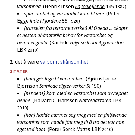
varsomhed
(
Henrik Ibsen
En folkefiende
145
)
1882
sparsomhet og varsomhet kom til ære
(
Peter
Egge
Inde i Fjordene
55
)
1920
[trusselen fra terrornettverket] Al Qaeda … skapte
et nesten uhåndterlig behov for varsomhet og
hemmelighold
(
Kai Eide
Høyt spill om Afghanistan
LBK
)
2010
2
det å være
varsom
;
skånsomhet
SITATER
[han] gør tegn til varsomhed
(
Bjørnstjerne
Bjørnson
Samlede digter-verker IX
150
)
[hendene] kom med en varsomhet som avvæpnet
henne
(
Halvard C. Hanssen
Nattredaktøren
LBK
)
2010
[han] hadde nærmet seg meg med en fintfølende
varsomhet som hadde fått meg til å tro det var noe
eget ved ham
(
Peter Serck
Natten
LBK
)
2010