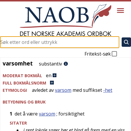
Fritekst-søk
varsomhet
varsomhet
substantiv
en
MODERAT BOKMÅL
FULL BOKMÅLSNORM
avledet av
varsom
med suffikset
-het
ETYMOLOGI
BETYDNING OG BRUK
1
det å være
varsom
; forsiktighet
SITATER
i rent lokale sager bør et blad gå frem med en viss