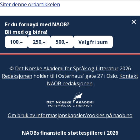
Siter denne ordartikkelen
Er du fornøyd med NAOB?
Bli med og bidra!
100,–
250,–
500,–
Valgfri sum
©
Det Norske Akademi for Språk og Litteratur
2026
Redaksjonen
holder til i Osterhaus' gate 27 i Oslo.
Kontakt
NAOB-redaksjonen
.
Om bruk av informasjonskapsler/cookies på naob.no
NAOBs finansielle støttespillere i 2026