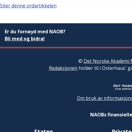
Siter denne ordartikkelen
Er du fornøyd med NAOB?
Bli med og bidra!
©
Det Norske Akademi f
Redaksjonen
holder til i Osterhaus' g
Om bruk av informasjons
NAOBs finansielle
Staten
Private