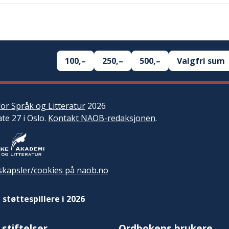
100,–
250,–
500,–
Valgfri sum
or Språk og Litteratur
2026
ate 27 i Oslo.
Kontakt NAOB-redaksjonen
.
kapsler/cookies på naob.no
 støttespillere i 2026
 stiftelser
Ordbokens brukere