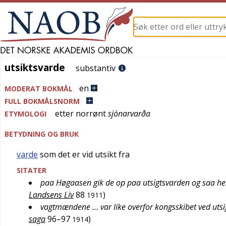
utsiktsvarde
utsiktsvarde
substantiv
en
MODERAT BOKMÅL
FULL BOKMÅLSNORM
etter
norrønt
sjónarvarða
ETYMOLOGI
BETYDNING OG BRUK
varde
som det er vid utsikt fra
SITATER
paa Høgaasen gik de op paa utsigtsvarden og saa hel
Landsens Liv
88
)
1911
vagtmændene … var like overfor kongsskibet ved uts
saga
96–97
)
1914