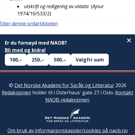
utskrift og redigering av utdata
(
Ajour
1974/10/533/2
)
Siter denne ordartikkelen
Er du fornøyd med NAOB?
Bli med og bidra!
100,–
250,–
500,–
Valgfri sum
©
Det Norske Akademi for Språk og Litteratur
2026
Redaksjonen
holder til i Osterhaus' gate 27 i Oslo.
Kontakt
NAOB-redaksjonen
.
Om bruk av informasjonskapsler/cookies på naob.no