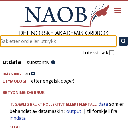
Fritekst-søk
utdata
utdata
substantiv
en
BØYNING
etter
engelsk
output
ETYMOLOGI
BETYDNING OG BRUK
data
som er
IT
, SÆRLIG BRUKT KOLLEKTIVT ELLER I FLERTALL
behandlet av datamaskin
;
output
| til forskjell fra
inndata
SITAT