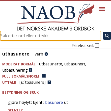
Fritekst-søk
utbasunere
utbasunere
verb
utbasunerte
,
utbasunert
,
MODERAT BOKMÅL
utbasunering
FULL BOKMÅLSNORM
[u:´tbasunerə]
UTTALE
BETYDNING OG BRUK
gjøre høylytt kjent
;
basunere
ut
SITATER