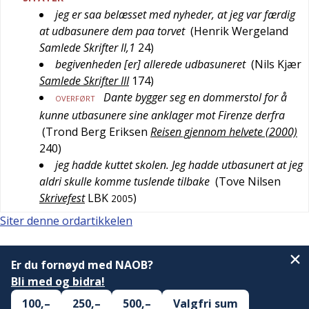
jeg er saa belæsset med nyheder, at jeg var færdig
at udbasunere dem paa torvet
(
Henrik Wergeland
Samlede Skrifter II,1
24
)
begivenheden [er] allerede udbasuneret
(
Nils Kjær
Samlede Skrifter III
174
)
Dante bygger seg en dommerstol for å
OVERFØRT
kunne utbasunere sine anklager mot Firenze derfra
(
Trond Berg Eriksen
Reisen gjennom helvete (2000)
240
)
jeg hadde kuttet skolen. Jeg hadde utbasunert at jeg
aldri skulle komme tuslende tilbake
(
Tove Nilsen
Skrivefest
LBK
)
2005
Siter denne ordartikkelen
Er du fornøyd med NAOB?
Bli med og bidra!
100,–
250,–
500,–
Valgfri sum