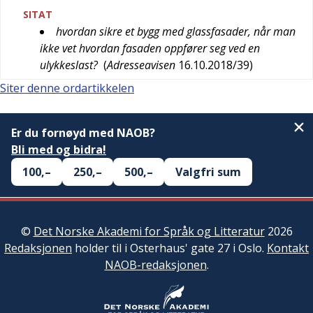
SITAT
hvordan sikre et bygg med glassfasader, når man
ikke vet hvordan fasaden oppfører seg ved en
ulykkeslast?
(
Adresseavisen
16.10.2018/39
)
Siter denne ordartikkelen
Er du fornøyd med NAOB?
Bli med og bidra!
100,–
250,–
500,–
Valgfri sum
©
Det Norske Akademi for Språk og Litteratur
2026
Redaksjonen
holder til i Osterhaus' gate 27 i Oslo.
Kontakt
NAOB-redaksjonen
.