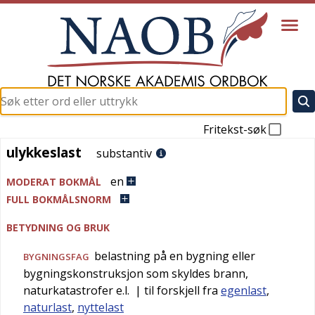
Fritekst-søk
ulykkeslast
ulykkeslast
substantiv
en
MODERAT BOKMÅL
FULL BOKMÅLSNORM
BETYDNING OG BRUK
belastning på en bygning eller
BYGNINGSFAG
bygningskonstruksjon som skyldes brann,
naturkatastrofer e.l.
| til forskjell fra
egenlast
,
naturlast
,
nyttelast