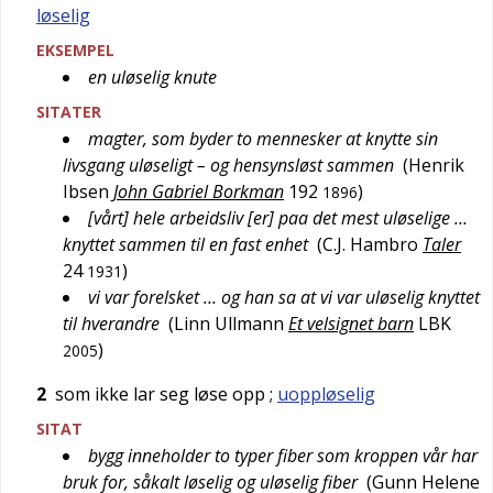
løselig
EKSEMPEL
en uløselig knute
SITATER
magter, som byder to mennesker at knytte sin
livsgang uløseligt – og hensynsløst sammen
(
Henrik
Ibsen
John Gabriel Borkman
192
)
1896
[vårt] hele arbeidsliv [er] paa det mest uløselige …
knyttet sammen til en fast enhet
(
C.J. Hambro
Taler
24
)
1931
vi var forelsket … og han sa at vi var uløselig knyttet
til hverandre
(
Linn Ullmann
Et velsignet barn
LBK
)
2005
2
som ikke lar seg løse opp
;
uoppløselig
SITAT
bygg inneholder to typer fiber som kroppen vår har
bruk for, såkalt løselig og uløselig fiber
(
Gunn Helene