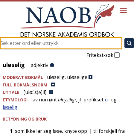
Fritekst-søk
uløselig
uløselig
adjektiv
uløselig
,
uløselige
MODERAT BOKMÅL
FULL BOKMÅLSNORM
[ulø:´s(ə)li]
UTTALE
av
norrønt
úleysiligr
; jf. prefikset
u-
og
ETYMOLOGI
løselig
BETYDNING OG BRUK
1
som ikke lar seg løse, knyte opp
| til forskjell fra