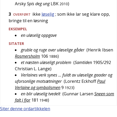
Arsky
Spis deg ung
LBK
)
2010
3
ikke
løselig
; som ikke lar seg klare opp,
OVERFØRT
bringe til en løsning
EKSEMPEL
en uløselig oppgave
SITATER
gruble og ruge over uløselige gåder
(
Henrik Ibsen
Rosmersholm
106
)
1886
et næsten uløseligt problem
(
Samtiden
1905/292
Christian L. Lange
)
Verlaines verk synes … fuldt av uløselige gaader og
uforsonlige motsætninger
(
Lorentz Eckhoff
Paul
Verlaine og symbolismen
9
)
1923
en blir uløselig tvedelt
(
Gunnar Larsen
Sneen som
falt i fjor
181
)
1948
Siter denne ordartikkelen