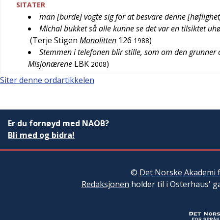
SITATER
man [burde] vogte sig for at besvare denne [høflighe
Michal bukket så alle kunne se det var en tilsiktet u
(
Terje Stigen
Monolitten
126
)
1988
Stemmen i telefonen blir stille, som om den grunner
Misjonærene
LBK
)
2008
Siter denne ordartikkelen
Er du fornøyd med NAOB?
Bli med og bidra!
©
Det Norske Akademi f
Redaksjonen
holder til i Osterhaus' g