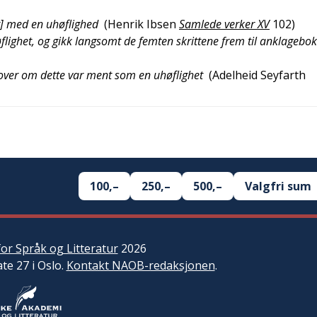
t] med en uhøflighed
(
Henrik Ibsen
Samlede verker XV
102
)
høflighet, og gikk langsomt de femten skrittene frem til anklagebo
 over om dette var ment som en uhøflighet
(
Adelheid Seyfarth
100,–
250,–
500,–
Valgfri sum
or Språk og Litteratur
2026
ate 27 i Oslo.
Kontakt NAOB-redaksjonen
.