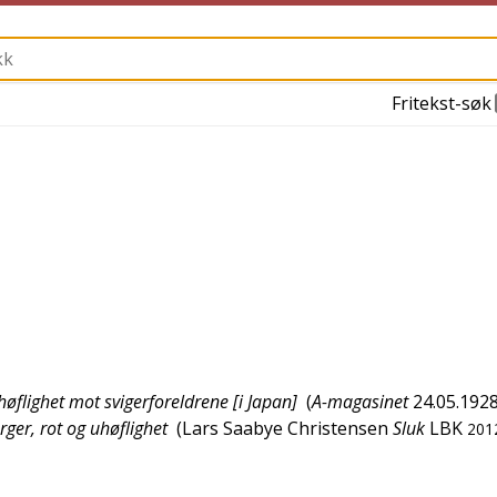
Fritekst-søk
øflighet mot svigerforeldrene [i Japan]
(
A-magasinet
24.05.192
ger, rot og uhøflighet
(
Lars Saabye Christensen
Sluk
LBK
201