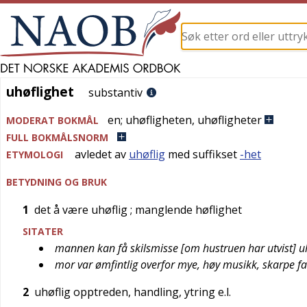
uhøflighet
uhøflighet
substantiv
en
;
uhøfligheten
,
uhøfligheter
MODERAT BOKMÅL
FULL BOKMÅLSNORM
avledet av
uhøflig
med suffikset
-het
ETYMOLOGI
BETYDNING OG BRUK
1
det å være uhøflig
; manglende høflighet
SITATER
mannen kan få skilsmisse [om hustruen har utvist] uh
mor var ømfintlig overfor mye, høy musikk, skarpe far
2
uhøflig opptreden, handling, ytring e.l.