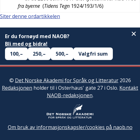
fra byerne
(
Tidens Tegn
1924/193/1/6
)
Siter denne ordartikkelen
Er du fornøyd med NAOB?
Bli med og bidra!
100,–
250,–
500,–
Valgfri sum
©
Det Norske Akademi for Språk og Litteratur
2026
Redaksjonen
holder til i Osterhaus' gate 27 i Oslo.
Kontakt
NAOB-redaksjonen
.
Om bruk av informasjonskapsler/cookies på naob.no