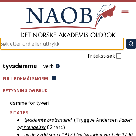
Fritekst-søk
tyvsdømme
tyvsdømme
verb
FULL BOKMÅLSNORM
BETYDNING OG BRUK
dømme for tyveri
SITATER
tyvsdømte brotsmænd
(
Tryggve Andersen
Fabler
og hændelser
82
)
1915
av de 2200 som i 1917 blev tyvsdømt var hele 1700