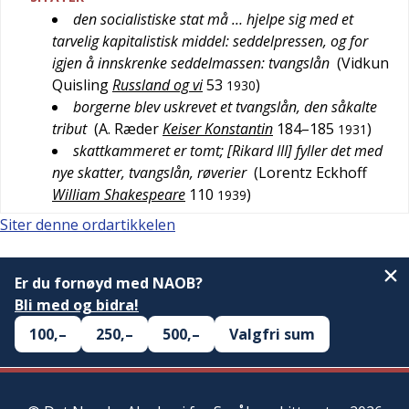
den socialistiske stat må … hjelpe sig med et
tarvelig kapitalistisk middel: seddelpressen, og for
igjen å innskrenke seddelmassen: tvangslån
(
Vidkun
Quisling
Russland og vi
53
)
1930
borgerne blev uskrevet et tvangslån, den såkalte
tribut
(
A. Ræder
Keiser Konstantin
184–185
)
1931
skattkammeret er tomt; [Rikard III] fyller det med
nye skatter, tvangslån, røverier
(
Lorentz Eckhoff
William Shakespeare
110
)
1939
Siter denne ordartikkelen
Er du fornøyd med NAOB?
Bli med og bidra!
100,–
250,–
500,–
Valgfri sum