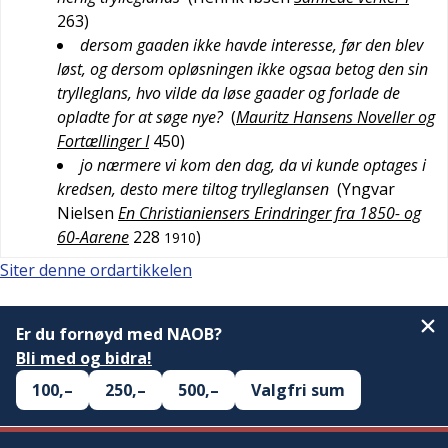
263
)
dersom gaaden ikke havde interesse, før den blev
løst, og dersom opløsningen ikke ogsaa betog den sin
trylleglans, hvo vilde da løse gaader og forlade de
opladte for at søge nye?
(
Mauritz Hansens Noveller og
Fortællinger I
450
)
jo nærmere vi kom den dag, da vi kunde optages i
kredsen, desto mere tiltog trylleglansen
(
Yngvar
Nielsen
En Christianiensers Erindringer fra 1850- og
60-Aarene
228
)
1910
Siter denne ordartikkelen
Er du fornøyd med NAOB?
Bli med og bidra!
100,–
250,–
500,–
Valgfri sum