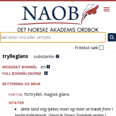
Fritekst-søk
trylleglans
trylleglans
substantiv
en
MODERAT BOKMÅL
FULL BOKMÅLSNORM
BETYDNING OG BRUK
fortryllet, magisk glans
POETISK
SITATER
dette land mig tykkes meer og meer at træde frem i
herlig trylleglands
(
Henrik Ibsen
Samlede verker I