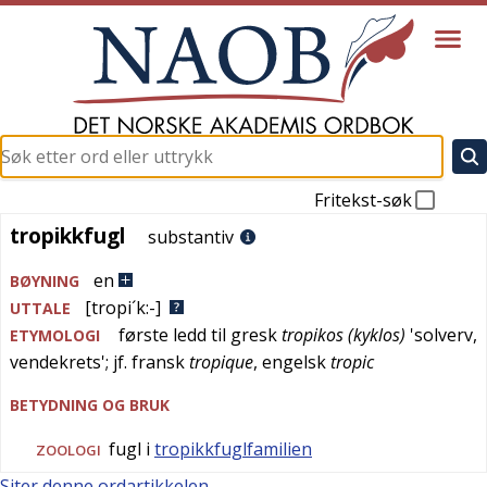
Fritekst-søk
tropikkfugl
tropikkfugl
substantiv
en
BØYNING
[tropi´k:-]
UTTALE
første ledd til
gresk
tropikos (kyklos)
'
solverv,
ETYMOLOGI
vendekrets
'; jf.
fransk
tropique
,
engelsk
tropic
BETYDNING OG BRUK
fugl i
tropikkfuglfamilien
ZOOLOGI
Siter denne ordartikkelen