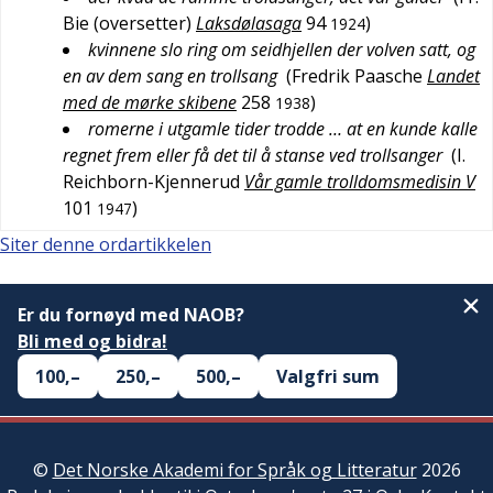
Bie (oversetter)
Laksdølasaga
94
)
1924
kvinnene slo ring om seidhjellen der volven satt, og
en av dem sang en trollsang
(
Fredrik Paasche
Landet
med de mørke skibene
258
)
1938
romerne i utgamle tider trodde … at en kunde kalle
regnet frem eller få det til å stanse ved trollsanger
(
I.
Reichborn-Kjennerud
Vår gamle trolldomsmedisin V
101
)
1947
Siter denne ordartikkelen
Er du fornøyd med NAOB?
Bli med og bidra!
100,–
250,–
500,–
Valgfri sum
©
Det Norske Akademi for Språk og Litteratur
2026