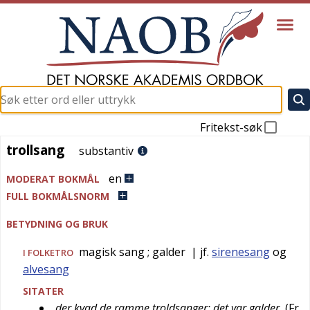
Fritekst-søk
trollsang
trollsang
substantiv
en
MODERAT BOKMÅL
FULL BOKMÅLSNORM
BETYDNING OG BRUK
magisk sang
; galder
| jf.
sirenesang
og
I FOLKETRO
alvesang
SITATER
der kvad de ramme troldsanger; det var galder
(
Fr.