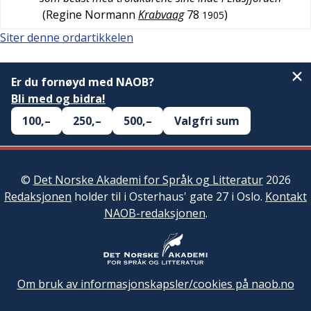
(
Regine Normann
Krabvaag
78
)
1905
Siter denne ordartikkelen
Er du fornøyd med NAOB?
Bli med og bidra!
100,–
250,–
500,–
Valgfri sum
©
Det Norske Akademi for Språk og Litteratur
2026
Redaksjonen
holder til i Osterhaus' gate 27 i Oslo.
Kontakt
NAOB-redaksjonen
.
Om bruk av informasjonskapsler/cookies på naob.no