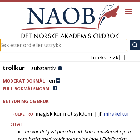
Fritekst-søk
trollkur
trollkur
substantiv
en
MODERAT BOKMÅL
FULL BOKMÅLSNORM
BETYDNING OG BRUK
magisk kur mot sykdom
| jf.
mirakelkur
I FOLKETRO
SITAT
nu var det just paa den tid, hun Finn-Berret ajerte
som bedst med troldkurene sine inde i Eidsfjorden