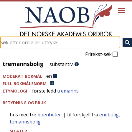
Fritekst-søk
tremannsbolig
tremannsbolig
substantiv
en
MODERAT BOKMÅL
FULL BOKMÅLSNORM
første ledd
tremanns
ETYMOLOGI
BETYDNING OG BRUK
hus med tre
boenheter
| til forskjell fra
enebolig
,
tomannsbolig
SITATER