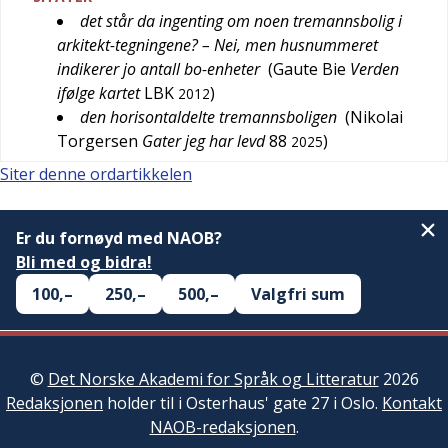
det står da ingenting om noen tremannsbolig i
arkitekt-tegningene? – Nei, men husnummeret
indikerer jo antall bo-enheter
(
Gaute Bie
Verden
ifølge kartet
LBK
)
2012
den horisontaldelte tremannsboligen
(
Nikolai
Torgersen
Gater jeg har levd
88
)
2025
Siter denne ordartikkelen
Er du fornøyd med NAOB?
Bli med og bidra!
100,–
250,–
500,–
Valgfri sum
©
Det Norske Akademi for Språk og Litteratur
2026
Redaksjonen
holder til i Osterhaus' gate 27 i Oslo.
Kontakt
NAOB-redaksjonen
.