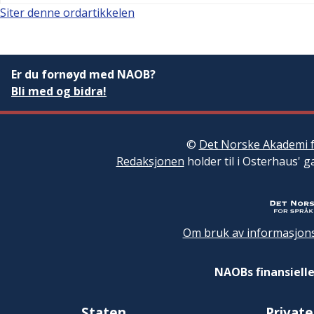
Siter denne ordartikkelen
Er du fornøyd med NAOB?
Bli med og bidra!
©
Det Norske Akademi f
Redaksjonen
holder til i Osterhaus' g
Om bruk av informasjons
NAOBs finansielle
Staten
Private