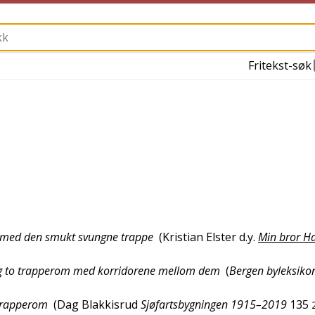
Fritekst-søk
um med den smukt svungne trappe
(
Kristian Elster d.y.
Min bror Ha
 og to trapperom med korridorene mellom dem
(
Bergen byleksiko
 trapperom
(
Dag Blakkisrud
Sjøfartsbygningen 1915–2019
135