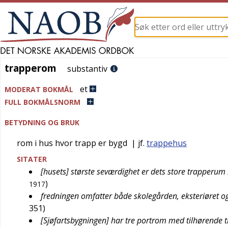
trapperom
trapperom
substantiv
et
MODERAT BOKMÅL
FULL BOKMÅLSNORM
BETYDNING OG BRUK
rom i hus hvor trapp er bygd
| jf.
trappehus
SITATER
[husets] største seværdighet er dets store trapper
)
1917
fredningen omfatter både skolegården, eksteriøret
351
)
[Sjøfartsbygningen] har tre portrom med tilhørende