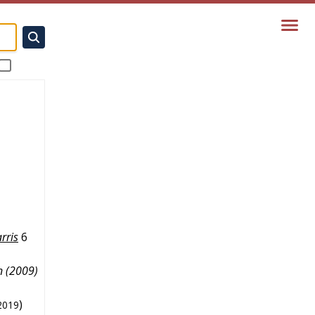
rris
6
n (2009)
)
2019