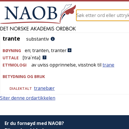
trante
trante
substantiv
en
;
tranten
,
tranter
BØYNING
[tra`ntə]
UTTALE
av uviss opprinnelse, visstnok til
trane
ETYMOLOGI
BETYDNING OG BRUK
tranebær
DIALEKTALT
Siter denne ordartikkelen
Er du fornøyd med NAOB?