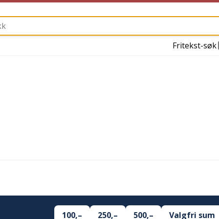
Fritekst-søk
100,–
250,–
500,–
Valgfri sum