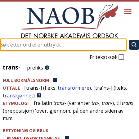
Fritekst-søk
trans-
trans-
prefiks
FULL BOKMÅLSNORM
[trans-]
(f.eks.
transformere
),
[tra´ns-]
(f.eks.
UTTALE
transkjønnet
)
fra
latin
trans-
(varianter
tra-
,
tran-
), til
trans
ETYMOLOGI
(preposisjon) '
over, gjennom, på den andre siden av
m.m.
'
BETYDNING OG BRUK
INNHOLDSFORTEGNELSE