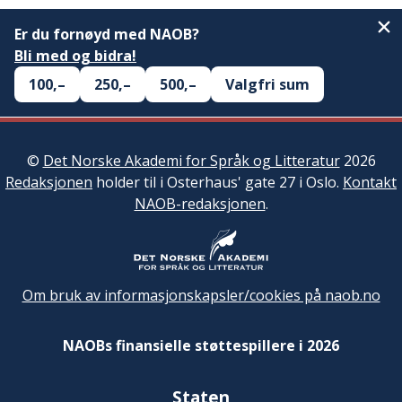
Er du fornøyd med NAOB?
Bli med og bidra!
100,–
250,–
500,–
Valgfri sum
©
Det Norske Akademi for Språk og Litteratur
2026
Redaksjonen
holder til i Osterhaus' gate 27 i Oslo.
Kontakt
NAOB-redaksjonen
.
Om bruk av informasjonskapsler/cookies på naob.no
NAOBs finansielle støttespillere i 2026
Staten