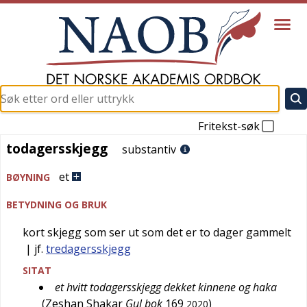
Fritekst-søk
todagersskjegg
todagersskjegg
substantiv
et
BØYNING
BETYDNING OG BRUK
kort skjegg som ser ut som det er to dager gammelt
| jf.
tredagersskjegg
SITAT
et hvitt todagersskjegg dekket kinnene og haka
(
Zeshan Shakar
Gul bok
169
)
2020