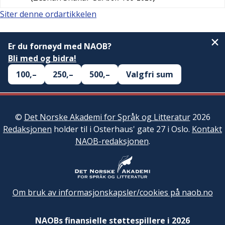
Siter denne ordartikkelen
Er du fornøyd med NAOB?
Bli med og bidra!
100,–
250,–
500,–
Valgfri sum
©
Det Norske Akademi for Språk og Litteratur
2026
Redaksjonen
holder til i Osterhaus' gate 27 i Oslo.
Kontakt
NAOB-redaksjonen
.
Om bruk av informasjonskapsler/cookies på naob.no
NAOBs finansielle støttespillere i 2026