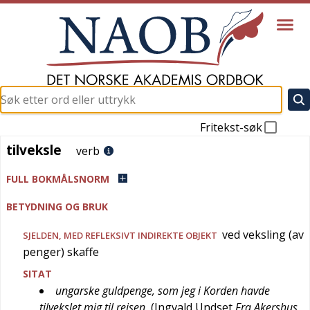
Fritekst-søk
tilveksle
tilveksle
verb
FULL BOKMÅLSNORM
BETYDNING OG BRUK
ved veksling (av
SJELDEN
, MED REFLEKSIVT INDIREKTE OBJEKT
penger) skaffe
SITAT
ungarske guldpenge, som jeg i Korden havde
tilvekslet mig til reisen
(
Ingvald Undset
Fra Akershus