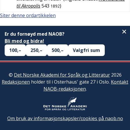
til Akropolis
543
)
1892
Siter denne ordartikkelen
Er du fornøyd med NAOB?
Bli med og bidra!
100,–
250,–
500,–
Valgfri sum
©
Det Norske Akademi for Språk og Litteratur
2026
Redaksjonen
holder til i Osterhaus' gate 27 i Oslo.
Kontakt
NAOB-redaksjonen
.
Om bruk av informasjonskapsler/cookies på naob.no