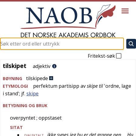
Fritekst-søk
tilskipet
tilskipet
adjektiv
tilskipede
BØYNING
perfektum partisipp av
skipe til
'
ordne, lage
ETYMOLOGI
i stand
'; jf.
skipe
BETYDNING OG BRUK
overpyntet
; oppstaset
SITAT
ikke synes jeg hu er det granne pen … Hu
DIALEKTALT