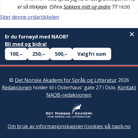
er så tilskjepa
(
Sfinx
Sokkere mitt og andre
77
)
1929
Siter denne ordartikkelen
Er du fornøyd med NAOB?
Bli med og bidra!
100,–
250,–
500,–
Valgfri sum
©
Det Norske Akademi for Språk og Litteratur
2026
Redaksjonen
holder til i Osterhaus' gate 27 i Oslo.
Kontakt
NAOB-redaksjonen
.
Om bruk av informasjonskapsler/cookies på naob.no