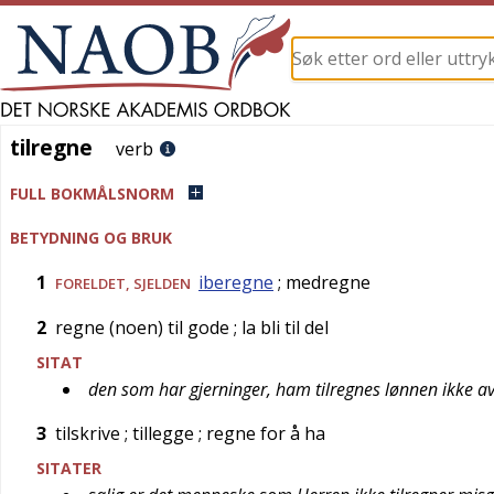
tilregne
tilregne
verb
FULL BOKMÅLSNORM
BETYDNING OG BRUK
1
iberegne
; medregne
FORELDET
,
SJELDEN
2
regne (noen) til gode
; la bli til del
SITAT
den som har gjerninger, ham tilregnes lønnen ikke a
3
tilskrive
; tillegge
; regne for å ha
SITATER