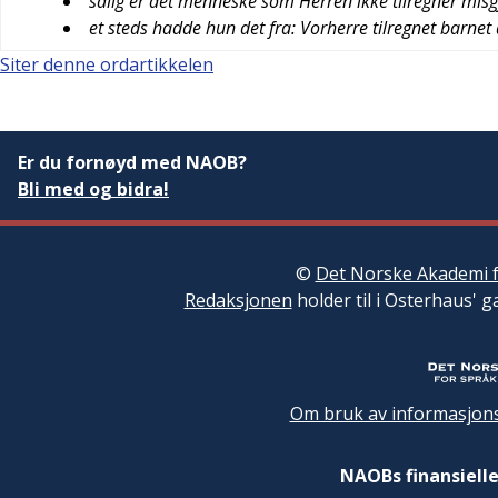
salig er det menneske som Herren ikke tilregner misg
et steds hadde hun det fra: Vorherre tilregnet barnet 
Siter denne ordartikkelen
Er du fornøyd med NAOB?
Bli med og bidra!
©
Det Norske Akademi f
Redaksjonen
holder til i Osterhaus' g
Om bruk av informasjons
NAOBs finansielle