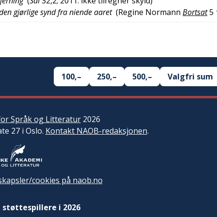
jerning
(
Sal
32,2; 2011: ikke tilregner skyld
)
den gjørlige synd fra niende aaret
(
Regine Normann
Bortsat
5
100,–
250,–
500,–
Valgfri sum
or Språk og Litteratur
2026
ate 27 i Oslo.
Kontakt NAOB-redaksjonen
.
kapsler/cookies på naob.no
 støttespillere i 2026