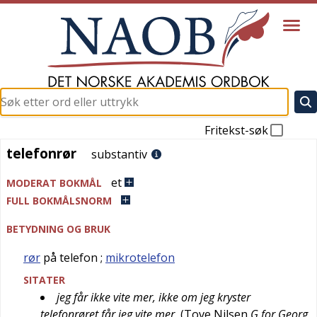
Fritekst-søk
telefonrør
telefonrør
substantiv
et
MODERAT BOKMÅL
FULL BOKMÅLSNORM
BETYDNING OG BRUK
rør
på telefon
;
mikrotelefon
SITATER
jeg får ikke vite mer, ikke om jeg kryster
telefonrøret får jeg vite mer
(
Tove Nilsen
G for Georg