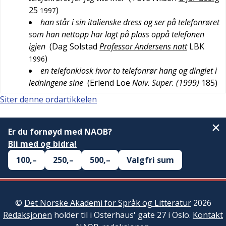
25
)
1997
han står i sin italienske dress og ser på telefonrøret
som han nettopp har lagt på plass oppå telefonen
igjen
(
Dag Solstad
Professor Andersens natt
LBK
)
1996
en telefonkiosk hvor to telefonrør hang og dinglet i
ledningene sine
(
Erlend Loe
Naiv. Super. (1999)
185
)
Siter denne ordartikkelen
Er du fornøyd med NAOB?
Bli med og bidra!
100,–
250,–
500,–
Valgfri sum
©
Det Norske Akademi for Språk og Litteratur
2026
Redaksjonen
holder til i Osterhaus' gate 27 i Oslo.
Kontakt