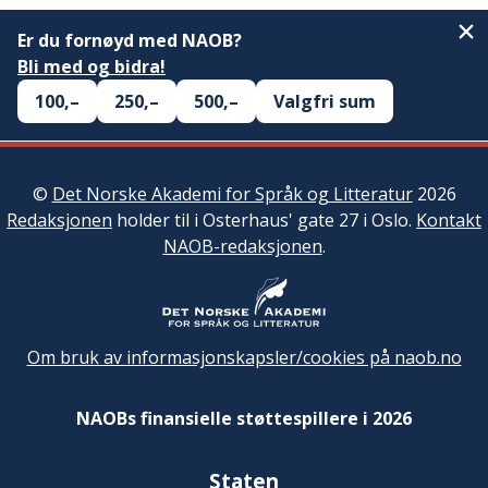
Er du fornøyd med NAOB?
Bli med og bidra!
100,–
250,–
500,–
Valgfri sum
©
Det Norske Akademi for Språk og Litteratur
2026
Redaksjonen
holder til i Osterhaus' gate 27 i Oslo.
Kontakt
NAOB-redaksjonen
.
Om bruk av informasjonskapsler/cookies på naob.no
NAOBs finansielle støttespillere i 2026
Staten