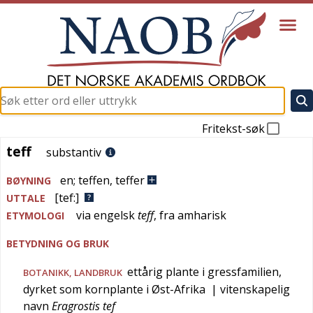
Fritekst-søk
teff
teff
substantiv
en
;
teffen
,
teffer
BØYNING
[tef:]
UTTALE
via
engelsk
teff
, fra
amharisk
ETYMOLOGI
BETYDNING OG BRUK
ettårig plante i gressfamilien,
BOTANIKK
,
LANDBRUK
dyrket som kornplante i Øst-Afrika
| vitenskapelig
navn
Eragrostis tef