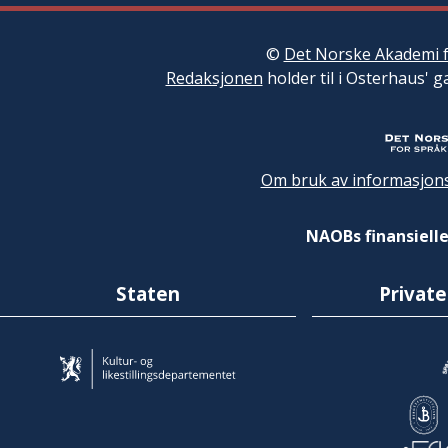
©
Det Norske Akademi f
Redaksjonen
holder til i Osterhaus' g
Om bruk av informasjons
NAOBs finansielle
Staten
Private