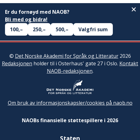
Er du fornøyd med NAOB?
Bli med og bidra!
100,–
250,–
500,–
Valgfri sum
©
Det Norske Akademi for Språk og Litteratur
2026
Redaksjonen
holder til i Osterhaus' gate 27 i Oslo.
Kontakt
NAOB-redaksjonen
.
Om bruk av informasjonskapsler/cookies på naob.no
NAOBs finansielle støttespillere i 2026
Staten