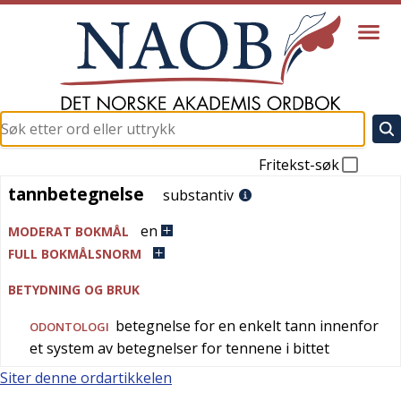
Fritekst-søk
tannbetegnelse
tannbetegnelse
substantiv
en
MODERAT BOKMÅL
FULL BOKMÅLSNORM
BETYDNING OG BRUK
betegnelse for en enkelt tann innenfor
ODONTOLOGI
et system av betegnelser for tennene i bittet
Siter denne ordartikkelen