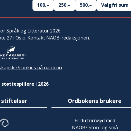
100,–
250,–
500,–
Valgfri sum
or Språk og Litteratur
2026
ate 27 i Oslo.
Kontakt NAOB-redaksjonen
.
kapsler/cookies på naob.no
 støttespillere i 2026
 stiftelser
Ordbokens brukere
Er du fornøyd med
NAOB? Store og små