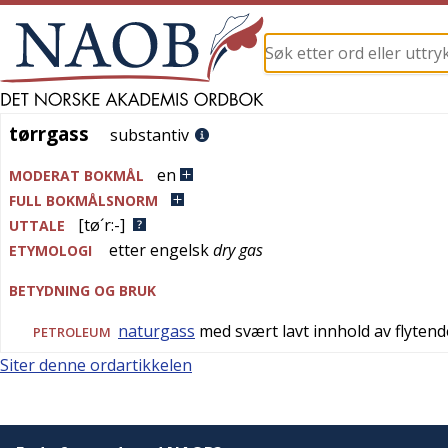
tørrgass
tørrgass
substantiv
en
MODERAT BOKMÅL
FULL BOKMÅLSNORM
[tø´r:-]
UTTALE
etter
engelsk
dry gas
ETYMOLOGI
BETYDNING OG BRUK
naturgass
med svært lavt innhold av flyten
PETROLEUM
Siter denne ordartikkelen