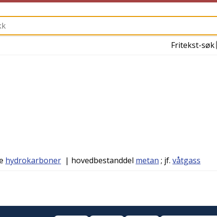
Fritekst-søk
de
hydrokarboner
| hovedbestanddel
metan
; jf.
våtgass