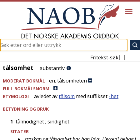
Fritekst-søk
tålsomhet
tålsomhet
substantiv
en
;
tålsomheten
MODERAT BOKMÅL
FULL BOKMÅLSNORM
avledet av
tålsom
med suffikset
-het
ETYMOLOGI
BETYDNING OG BRUK
1
tålmodighet
; sindighet
SITATER
troskap og tålsomhet har han [dvs. Herren] behag i