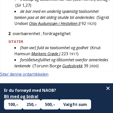
(
Sir
1,27
)
de bar med en underlig spænstig taalsomhet
tanken paa at det aldrig skulde bli anderledes
(
Sigrid
Undset
Olav Audunssøn i Hestviken II
92
)
1925
2
overbærenhet
; fordragelighet
SITATER
[han var] fuld av taalsomhet og godhet
(
Knut
Hamsun
Markens Grøde I
223
)
1917
forståelsesfullhet og tålsomhet overfor annerledes
tenkende
(
Torunn Borge
Gudsskrekk
39
)
2000
Siter denne ordartikkelen
Er du fornøyd med NAOB?
Bli med og bidra!
100,–
250,–
500,–
Valgfri sum