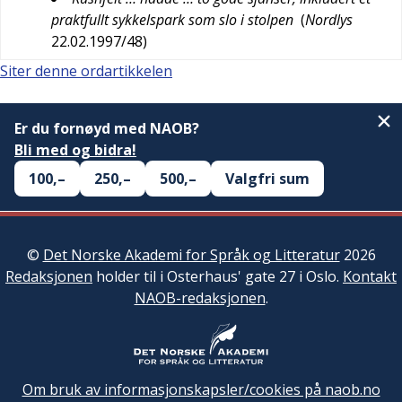
praktfullt sykkelspark som slo i stolpen
(
Nordlys
22.02.1997/48
)
Siter denne ordartikkelen
Er du fornøyd med NAOB?
Bli med og bidra!
100,–
250,–
500,–
Valgfri sum
©
Det Norske Akademi for Språk og Litteratur
2026
Redaksjonen
holder til i Osterhaus' gate 27 i Oslo.
Kontakt
NAOB-redaksjonen
.
Om bruk av informasjonskapsler/cookies på naob.no