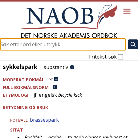
Fritekst-søk
sykkelspark
sykkelspark
substantiv
et
MODERAT BOKMÅL
FULL BOKMÅLSNORM
jf.
engelsk
bicycle kick
ETYMOLOGI
BETYDNING OG BRUK
brassespark
FOTBALL
SITAT
Rushfelt … hadde … to gode sjanser, inkludert et