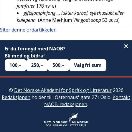
jomfruer
178
)
1918
giftsjampinjong … lukter karbol, sykehuslukt eller
kulepenn
(
Anne Mæhlum
Vilt godt sopp
53
)
2023
Siter denne ordartikkelen
Er du fornøyd med NAOB?
Bli med og bidra!
100,–
250,–
500,–
Valgfri sum
©
Det Norske Akademi for Språk og Litteratur
2026
Redaksjonen
holder til i Osterhaus' gate 27 i Oslo.
Kontakt
NAOB-redaksjonen
.