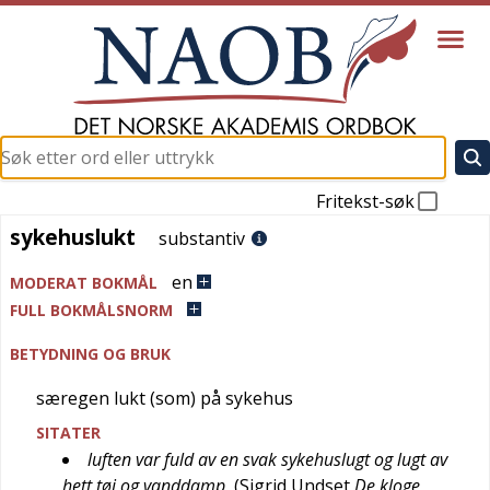
Fritekst-søk
sykehuslukt
sykehuslukt
substantiv
en
MODERAT BOKMÅL
FULL BOKMÅLSNORM
BETYDNING OG BRUK
særegen lukt (som) på sykehus
SITATER
luften var fuld av en svak sykehuslugt og lugt av
hett tøi og vanddamp
(
Sigrid Undset
De kloge