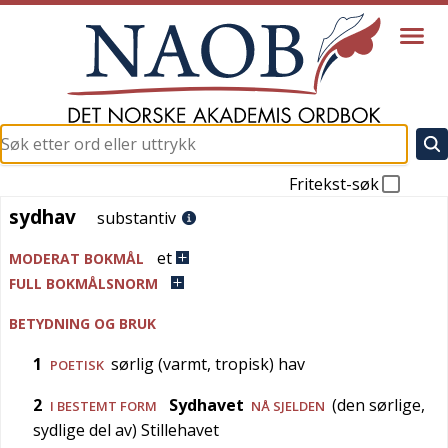
Fritekst-søk
sydhav
sydhav
substantiv
et
MODERAT BOKMÅL
FULL BOKMÅLSNORM
BETYDNING OG BRUK
1
sørlig (varmt, tropisk) hav
POETISK
2
Sydhavet
(den sørlige,
I BESTEMT FORM
NÅ SJELDEN
sydlige del av) Stillehavet