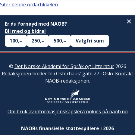
Siter denne ordartikkelen
Er du fornøyd med NAOB?
Bli med og bidra!
100,–
250,–
500,–
Valgfri sum
©
Det Norske Akademi for Språk og Litteratur
2026
Redaksjonen
holder til i Osterhaus' gate 27 i Oslo.
Kontakt
NAOB-redaksjonen
.
Om bruk av informasjonskapsler/cookies på naob.no
NAOBs finansielle støttespillere i 2026