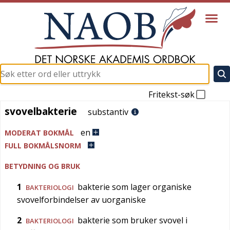
Fritekst-søk
svovelbakterie
svovelbakterie
substantiv
en
MODERAT BOKMÅL
FULL BOKMÅLSNORM
BETYDNING OG BRUK
1
bakterie som lager organiske
BAKTERIOLOGI
svovelforbindelser av uorganiske
2
bakterie som bruker svovel i
BAKTERIOLOGI