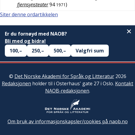
fjernsynsteater
94
)
1971
Siter denne ordartikkelen
Er du fornøyd med NAOB?
Bli med og bidra!
100,–
250,–
500,–
Valgfri sum
©
Det Norske Akademi for Språk og Litteratur
2026
Redaksjonen
holder til i Osterhaus' gate 27 i Oslo.
Kontakt
NAOB-redaksjonen
.
Om bruk av informasjonskapsler/cookies på naob.no