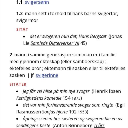
1.1
svigersønn
1.2
mann sett i forhold til hans barns svigerfar,
svigermor
SITAT
det er svogeren min det, Hans Bergsæt
(
Jonas
Lie
Samlede Digterverker VII
45
)
2
mann i samme generasjon som man er i familie
med gjennom ekteskap (eller samboerskap)
;
ektefelles bror
; ektemann til søsken eller til ektefelles
søsken
| jf.
svigerinne
SITATER
jeg får vel hilse på min nye svoger
(
Henrik Ibsen
Kærlighedens komedie
154
)
1873
det var min forhenværende svoger som ringte
(
Egil
Rasmussen
Sonjas hjerte
102
)
1953
åpningsscenen hos søsteren og svogeren ble en av
sendingens beste
(
Anton Rønneberg
Ti års