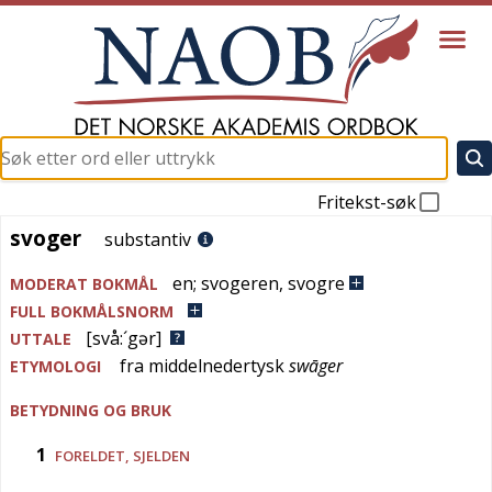
Fritekst-søk
svoger
svoger
substantiv
en
;
svogeren
,
svogre
MODERAT BOKMÅL
FULL BOKMÅLSNORM
[svå:´gər]
UTTALE
fra
middelnedertysk
swāger
ETYMOLOGI
BETYDNING OG BRUK
1
FORELDET
,
SJELDEN