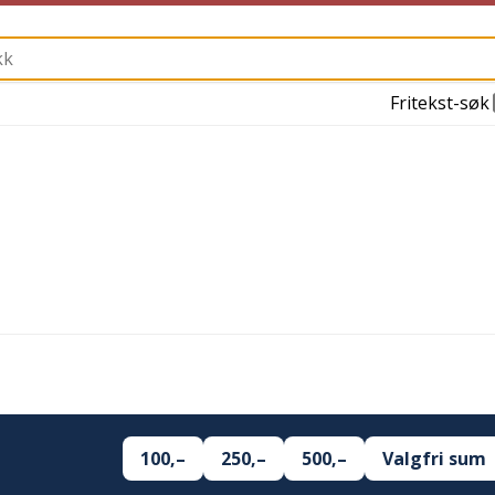
Fritekst-søk
100,–
250,–
500,–
Valgfri sum