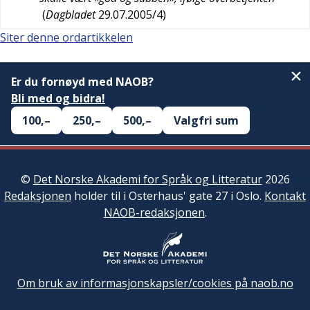
(
Dagbladet
29.07.2005/4
)
Siter denne ordartikkelen
Er du fornøyd med NAOB?
Bli med og bidra!
100,–
250,–
500,–
Valgfri sum
©
Det Norske Akademi for Språk og Litteratur
2026
Redaksjonen
holder til i Osterhaus' gate 27 i Oslo.
Kontakt
NAOB-redaksjonen
.
Om bruk av informasjonskapsler/cookies på naob.no