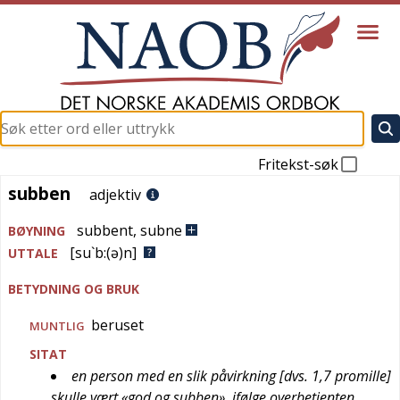
Fritekst-søk
subben
subben
adjektiv
subbent
,
subne
BØYNING
[su`b:(ə)n]
UTTALE
BETYDNING OG BRUK
beruset
MUNTLIG
SITAT
en person med en slik påvirkning [dvs. 1,7 promille]
skulle vært «god og subben», ifølge overbetjenten