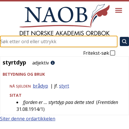
Fritekst-søk
styrtdyp
styrtdyp
adjektiv
BETYDNING OG BRUK
brådyp
| jf.
styrt
NÅ SJELDEN
SITAT
fjorden er … styrtdyp paa dette sted
(
Fremtiden
31.08.1914/1
)
Siter denne ordartikkelen