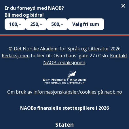
Er du fornøyd med NAOB?
Bli med og bidra!
100,–
250,–
500,–
Valgfri sum
©
Det Norske Akademi for Språk og Litteratur
2026
Redaksjonen
holder til i Osterhaus' gate 27 i Oslo.
Kontakt
NAOB-redaksjonen
.
Om bruk av informasjonskapsler/cookies på naob.no
NAOBs finansielle støttespillere i 2026
Staten